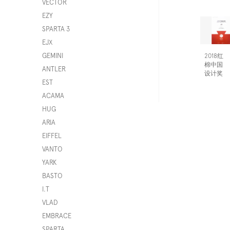
VECTOR
EZY
SPARTA 3
EJX
GEMINI
2018红
棉中国
ANTLER
设计奖
EST
ACAMA
HUG
ARIA
EIFFEL
VANTO
YARK
BASTO
I.T
VLAD
EMBRACE
SPARTA