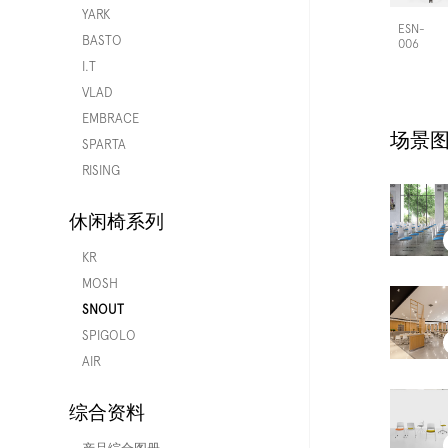
YARK
ESN-
BASTO
006
I.T
VLAD
EMBRACE
场景图
SPARTA
RISING
休闲椅系列
KR
MOSH
SNOUT
SPIGOLO
AIR
综合资料