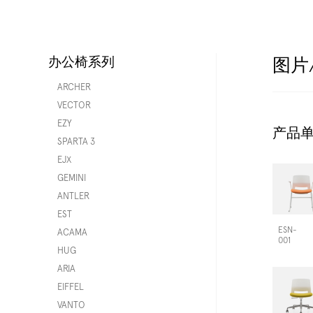
办公椅系列
图片
ARCHER
VECTOR
EZY
产品
SPARTA 3
EJX
GEMINI
ANTLER
EST
ESN-
ACAMA
001
HUG
ARIA
EIFFEL
VANTO